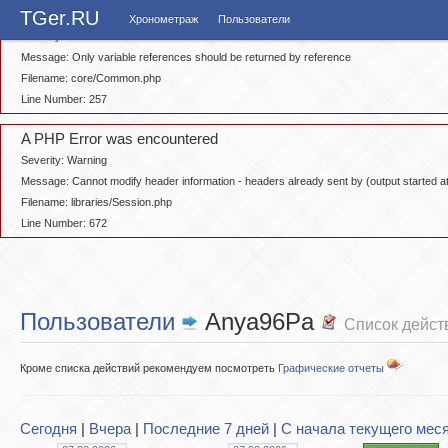
A PHP Error was encountered
TGer.RU
Хронометраж
Пользователи
Severity: Notice
Message: Only variable references should be returned by reference
Filename: core/Common.php
Line Number: 257
A PHP Error was encountered
Severity: Warning
Message: Cannot modify header information - headers already sent by (output started
Filename: libraries/Session.php
Line Number: 672
Пользователи
Anya96Pa
Список дейст
Кроме списка действий рекомендуем посмотреть
Графические отчеты
Сегодня
|
Вчера
|
Последние 7 дней
|
С начала текущего мес