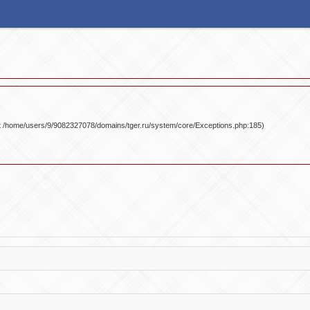
 at /home/users/9/9082327078/domains/tger.ru/system/core/Exceptions.php:185)