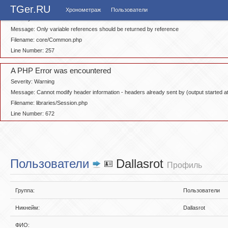
A PHP Error was encountered
TGer.RU
Хронометраж
Пользователи
Severity: Notice
Message: Only variable references should be returned by reference
Filename: core/Common.php
Line Number: 257
A PHP Error was encountered
Severity: Warning
Message: Cannot modify header information - headers already sent by (output started
Filename: libraries/Session.php
Line Number: 672
Пользователи
Dallasrot
Профиль
Группа:
Пользователи
Никнейм:
Dallasrot
ФИО: