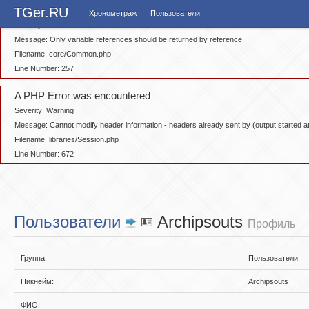
A PHP Error was encountered
TGer.RU
Хронометраж
Пользователи
Severity: Notice
Message: Only variable references should be returned by reference
Filename: core/Common.php
Line Number: 257
A PHP Error was encountered
Severity: Warning
Message: Cannot modify header information - headers already sent by (output started
Filename: libraries/Session.php
Line Number: 672
Пользователи
Archipsouts
Профиль
Группа:
Пользователи
Никнейм:
Archipsouts
ФИО: